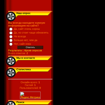
Наш опрос
Вы всегда находите нужную
информацию на сайте?
Да, сайт очень хорош
Да, но стоит чаще обновлять
Не всегда
Больше нет, чем да
Нет, сайт плох
Результаты
|
Архив опросов
Всего ответов:
2
Мы в контакте
Статистика
Онлайн всего:
1
Гостей:
1
Пользователей:
0
Поиск