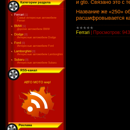
и gto. Связано это с 
Категории раздела
Название же «250» о
Ferrari
[1]
расшифровывается ка
Самые интересные автомобили
Ferrari
BMW
[1]
Дорогие автомобили BMW
Ferrari
|
Просмотров:
943
Dodge
[0]
Интересные автомобили Dodge
Ford
[0]
Интересные автомобили Ford
Lamborghini
[0]
Интересные автомобили Lamborghini
Subaru
[0]
Интересные автомобили Subaru
RSS-канал
АВТО МОТО мир!
Реклама