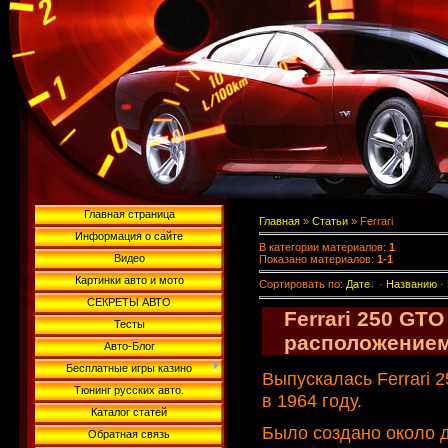
Главная страница
Главная
»
Статьи
» Ferrari
Информация о сайте
В категории материалов
:
1
Видео
Показано материалов
:
1-1
Картинки авто и мото
Сортировать по
:
Дате
·
Названию
·
СЕКРЕТЫ АВТО
Ferrari 250 GT
Тесты
расположением
Авто-Блог
Бесплатные игры казино
Выпускалась Ferrari 
Тюнинг русских авто.
в 1964 году.
Каталог статей
Было создано около 
Обратная связь