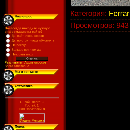
Категория
:
Ferrar
Наш опрос
Просмотров
:
943
Вы всегда находите нужную
информацию на сайте?
Да, сайт очень хорош
Да, но стоит чаще обновлять
Не всегда
Больше нет, чем да
Нет, сайт плох
Результаты
|
Архив опросов
Всего ответов:
2
Мы в контакте
Статистика
Онлайн всего:
1
Гостей:
1
Пользователей:
0
Поиск