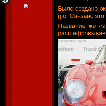
Было создано ок
gto. Связано это
Название же «2
расшифровываетс