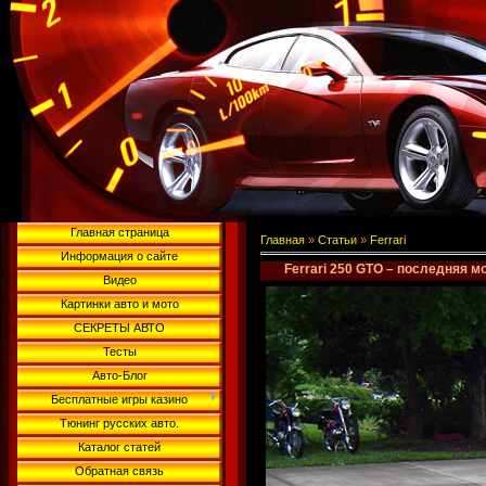
Главная страница
Главная
»
Статьи
»
Ferrari
Информация о сайте
Ferrari 250 GTO – последняя 
Видео
Картинки авто и мото
СЕКРЕТЫ АВТО
Тесты
Авто-Блог
Бесплатные игры казино
Тюнинг русских авто.
Каталог статей
Обратная связь