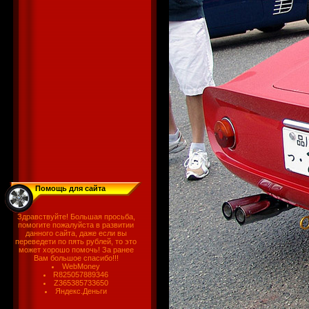
Помощь для сайта
Здравствуйте! Большая просьба,
помогите пожалуйста в развитии
данного сайта, даже если вы
переведети по пять рублей, то это
может хорошо помочь! За ранее
Вам большое спасибо!!!
WebMoney
R825057889346
Z365385733650
Яндекс.Деньги