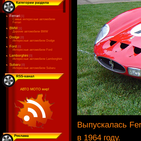
Категории раздела
Ferrari
[1]
Самые интересные автомобили
Ferrari
BMW
[1]
Дорогие автомобили BMW
Dodge
[0]
Интересные автомобили Dodge
Ford
[0]
Интересные автомобили Ford
Lamborghini
[0]
Интересные автомобили Lamborghini
Subaru
[0]
Интересные автомобили Subaru
RSS-канал
АВТО МОТО мир!
Выпускалась Fer
в 1964 году.
Реклама