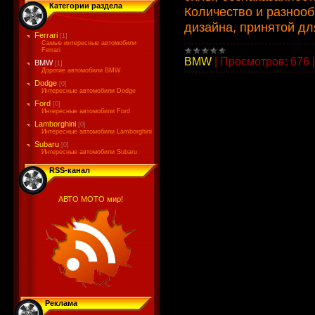
Категории раздела
Количество и разноо
дизайна, принятой дл
Ferrari
[1]
Самые интересные автомобили
Ferrari
BMW
|
Просмотров:
676
BMW
[1]
Дорогие автомобили BMW
Dodge
[0]
Интересные автомобили Dodge
Ford
[0]
Интересные автомобили Ford
Lamborghini
[0]
Интересные автомобили Lamborghini
Subaru
[0]
Интересные автомобили Subaru
RSS-канал
АВТО МОТО мир!
Реклама