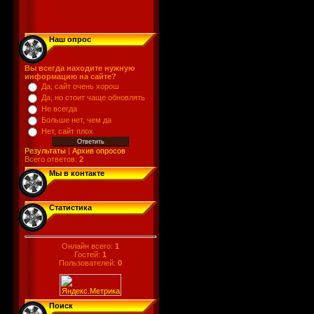
Наш опрос
Вы всегда находите нужную
информацию на сайте?
Да, сайт очень хорош
Да, но стоит чаще обновлять
Не всегда
Больше нет, чем да
Нет, сайт плох
Результаты
|
Архив опросов
Всего ответов:
2
Мы в контакте
Статистика
Онлайн всего:
1
Гостей:
1
Пользователей:
0
Поиск