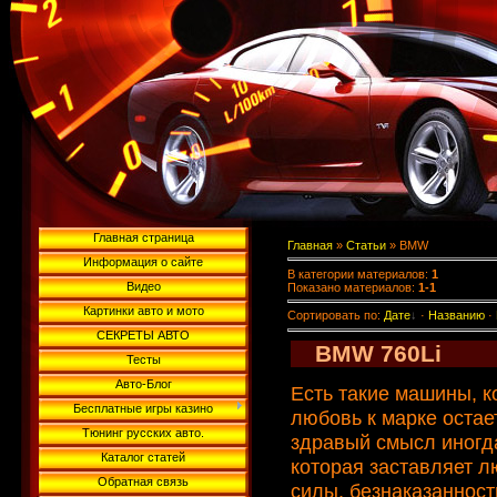
Главная страница
Главная
»
Статьи
» BMW
Информация о сайте
В категории материалов
:
1
Видео
Показано материалов
:
1-1
Картинки авто и мото
Сортировать по
:
Дате
·
Названию
·
СЕКРЕТЫ АВТО
BMW 760Li
Тесты
Авто-Блог
Есть такие машины, к
Бесплатные игры казино
любовь к марке остает
Тюнинг русских авто.
здравый смысл иногда
Каталог статей
которая заставляет л
Обратная связь
силы, безнаказанност