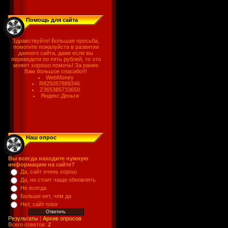
Помощь для сайта
Здравствуйте! Большая просьба,
помогите пожалуйста в развитии
данного сайта, даже если вы
переведети по пять рублей, то это
может хорошо помочь! За ранее
Вам большое спасибо!!!
WebMoney
R825057889346
Z365385733650
Яндекс.Деньги
Наш опрос
Вы всегда находите нужную
информацию на сайте?
Да, сайт очень хорош
Да, но стоит чаще обновлять
Не всегда
Больше нет, чем да
Нет, сайт плох
Результаты
|
Архив опросов
Всего ответов:
2