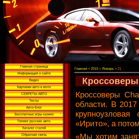
Главная страница
Главная
»
2015
»
Январь
»
21
Информация о сайте
Кроссоверы 
Видео
Картинки авто и мото
Кроссоверы Cha
СЕКРЕТЫ АВТО
Тесты
области. В 2017
Авто-Блог
крупноузловая 
Бесплатные игры казино
«Ирито», а потом
Тюнинг русских авто.
Каталог статей
«Мы хотим занят
Обратная связь