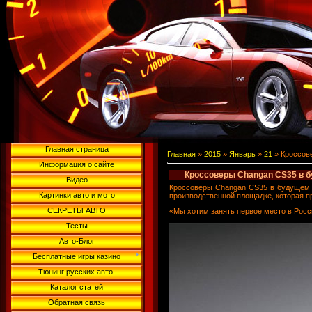
Главная страница
Главная
»
2015
»
Январь
»
21
» Кроссов
Информация о сайте
Кроссоверы Changan CS35 в б
Видео
Кроссоверы Changan CS35 в будущем м
Картинки авто и мото
производственной площадке, которая пр
СЕКРЕТЫ АВТО
«Мы хотим занять первое место в Росси
Тесты
Авто-Блог
Бесплатные игры казино
Тюнинг русских авто.
Каталог статей
Обратная связь