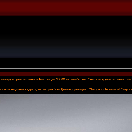
планирует реализовать в России до 30000 автомобилей. Сначала крупноузловая сбо
рошие научные кадры», — говорит Чао Дженю, президент Changan International Corpora