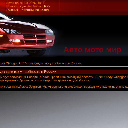
Пятница, 07.08.2026, 19:36
Приветствую Вас
Гость
|
RSS
Главная
|
Регистрация
|
Вход
Авто мото мир
еры Changan CS35 в будущем могут собирать в России
удущем могут собирать в России
огут собирать в России, в селе Гребинино Липецкой области. В 2017 году Changan 
инадлежит «Ирито», а потом будет построен завод в России.
и среди китайских брендов. Мы уверены в своих силах, поскольку у нас есть очень хо