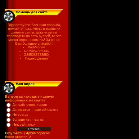
Помощь для сайта
Здравствуйте! Большая просьба,
помогите пожалуйста в развитии
данного сайта, даже если вы
переведети по пять рублей, то это
может хорошо помочь! За ранее
Вам большое спасибо!!!
WebMoney
R825057889346
Z365385733650
Яндекс.Деньги
Наш опрос
Вы всегда находите нужную
информацию на сайте?
Да, сайт очень хорош
Да, но стоит чаще обновлять
Не всегда
Больше нет, чем да
Нет, сайт плох
Результаты
|
Архив опросов
Всего ответов:
2