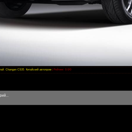
тай
,
Changan CS35
,
Китайский автопром
|
Рейтинг
:
0.0
/
0