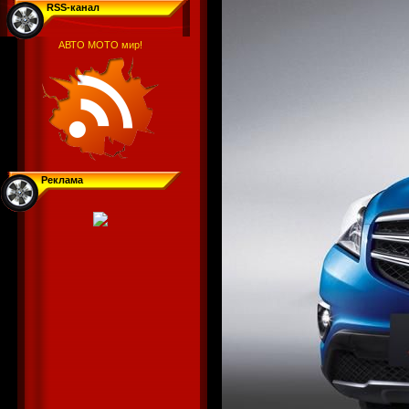
RSS-канал
АВТО МОТО мир!
Реклама