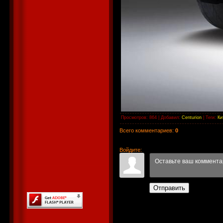
Просмотров
: 864 |
Добавил
:
Centurion
|
Теги
:
Ки
Всего комментариев
:
0
Войдите:
Отправить