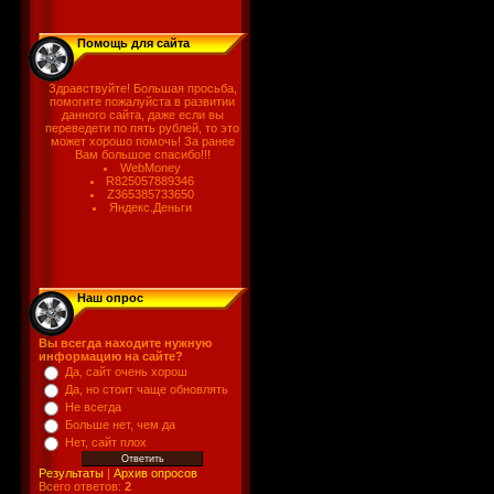
Помощь для сайта
Здравствуйте! Большая просьба,
помогите пожалуйста в развитии
данного сайта, даже если вы
переведети по пять рублей, то это
может хорошо помочь! За ранее
Вам большое спасибо!!!
WebMoney
R825057889346
Z365385733650
Яндекс.Деньги
Наш опрос
Вы всегда находите нужную
информацию на сайте?
Да, сайт очень хорош
Да, но стоит чаще обновлять
Не всегда
Больше нет, чем да
Нет, сайт плох
Результаты
|
Архив опросов
Всего ответов:
2