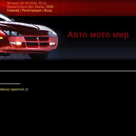
Четверг, 06.08.2026, 02:21
Приветствую Вас
Гость
|
RSS
Главная
|
Регистрация
|
Вход
Авто мото мир
обенно приятно!
(0)