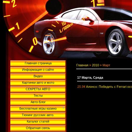
Главная страница
Главная
»
2010
»
Март
Информация о сайте
Видео
17 Марта, Среда
Картинки авто и мото
15:34
Алонсо: Победить с Ferrari ос
СЕКРЕТЫ АВТО
Тесты
Авто-Блог
Бесплатные игры казино
Тюнинг русских авто.
Каталог статей
Обратная связь