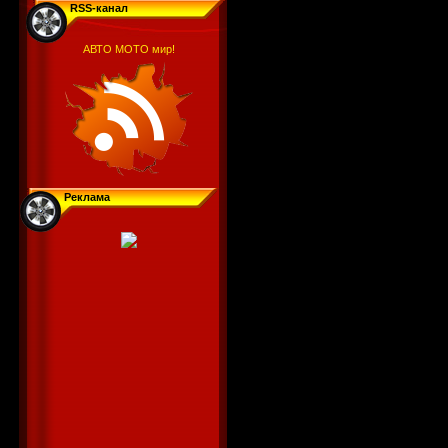
RSS-канал
АВТО МОТО мир!
Реклама