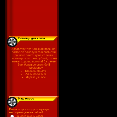
Помощь для сайта
Здравствуйте! Большая просьба,
помогите пожалуйста в развитии
данного сайта, даже если вы
переведети по пять рублей, то это
может хорошо помочь! За ранее
Вам большое спасибо!!!
WebMoney
R825057889346
Z365385733650
Яндекс.Деньги
Наш опрос
Вы всегда находите нужную
информацию на сайте?
Да, сайт очень хорош