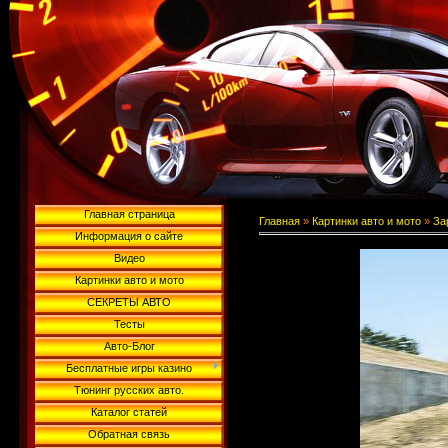
Главная страница
Главная
»
Картинки авто и мото
»
За
Информация о сайте
Видео
Картинки авто и мото
СЕКРЕТЫ АВТО
Тесты
Авто-Блог
Бесплатные игры казино
Тюнинг русских авто.
Каталог статей
Обратная связь