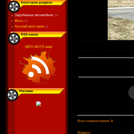
Категории раздела
Зарубежные автомобили
[36]
Мото
[22]
Русский авто-пром
[0]
RSS-канал
АВТО МОТО мир!
Реклама
Всего комментариев
:
0
Войдите: