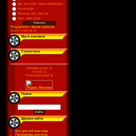
Да, но стоит чаще обновлять
Не всегда
Больше нет, чем да
Нет, сайт плох
Результаты
|
Архив опросов
Всего ответов:
2
Мы в контакте
Статистика
Онлайн всего:
1
Гостей:
1
Пользователей:
0
Поиск
Друзья сайта
Все для веб-мастера
Программы для всех