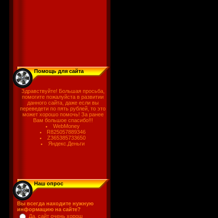
Помощь для сайта
Здравствуйте! Большая просьба,
помогите пожалуйста в развитии
данного сайта, даже если вы
переведети по пять рублей, то это
может хорошо помочь! За ранее
Вам большое спасибо!!!
WebMoney
R825057889346
Z365385733650
Яндекс.Деньги
Наш опрос
Вы всегда находите нужную
информацию на сайте?
Да, сайт очень хорош