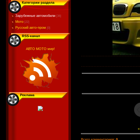
Категории раздела
Зарубежные автомобили
[36]
Мото
[22]
Русский авто-пром
[0]
RSS-канал
АВТО МОТО мир!
Реклама
«
Всего комментариев
:
0