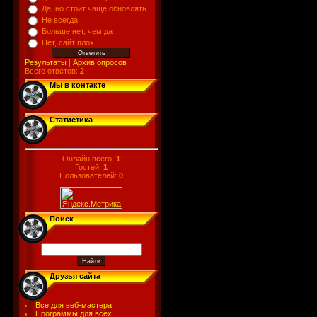
Да, но стоит чаще обновлять
Не всегда
Больше нет, чем да
Нет, сайт плох
Результаты
|
Архив опросов
Всего ответов:
2
Мы в контакте
Статистика
Онлайн всего:
1
Гостей:
1
Пользователей:
0
Поиск
Друзья сайта
Все для веб-мастера
Программы для всех