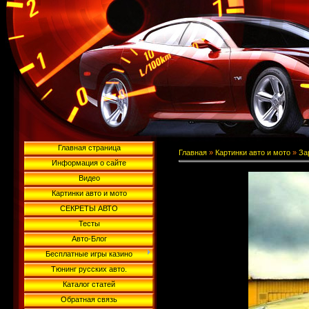
Главная страница
Главная
»
Картинки авто и мото
»
За
Информация о сайте
Видео
Картинки авто и мото
СЕКРЕТЫ АВТО
Тесты
Авто-Блог
Бесплатные игры казино
Тюнинг русских авто.
Каталог статей
Обратная связь