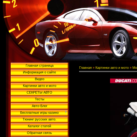
Главная страница
Главная
»
Картинки авто и мото
»
Мо
Информация о сайте
Видео
Картинки авто и мото
СЕКРЕТЫ АВТО
Тесты
Авто-Блог
Бесплатные игры казино
Тюнинг русских авто.
Каталог статей
Обратная связь