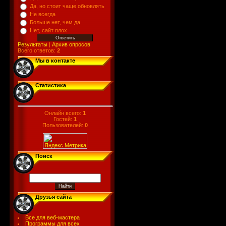
Да, но стоит чаще обновлять
Не всегда
Больше нет, чем да
Нет, сайт плох
Результаты
|
Архив опросов
Всего ответов:
2
Мы в контакте
Статистика
Онлайн всего:
1
Гостей:
1
Пользователей:
0
Поиск
Друзья сайта
Все для веб-мастера
Программы для всех