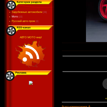
Категории раздела
Зарубежные автомобили
[36]
Мото
[22]
Русский авто-пром
[0]
RSS-канал
АВТО МОТО мир!
Реклама
«
Всего комментариев
:
0