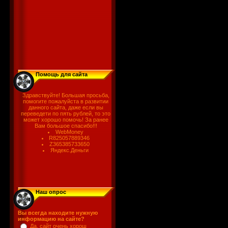
Помощь для сайта
Здравствуйте! Большая просьба,
помогите пожалуйста в развитии
данного сайта, даже если вы
переведети по пять рублей, то это
может хорошо помочь! За ранее
Вам большое спасибо!!!
WebMoney
R825057889346
Z365385733650
Яндекс.Деньги
Наш опрос
Вы всегда находите нужную
информацию на сайте?
Да, сайт очень хорош