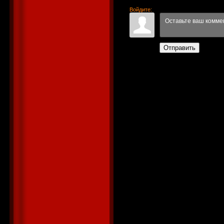
Войдите:
Отправить