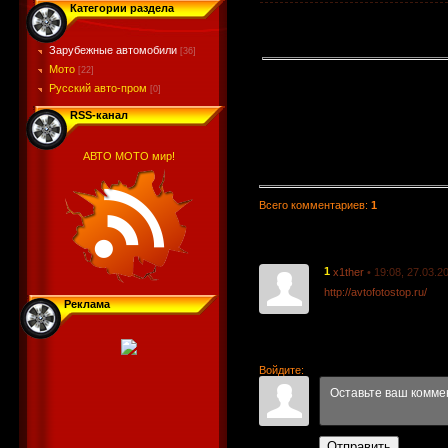
Категории раздела
Зарубежные автомобили
[36]
Мото
[22]
Русский авто-пром
[0]
RSS-канал
АВТО МОТО мир!
Всего комментариев
:
1
1
• 19:08, 27.03.2
x1ther
http://avtofotostop.ru/
Реклама
Войдите:
Отправить