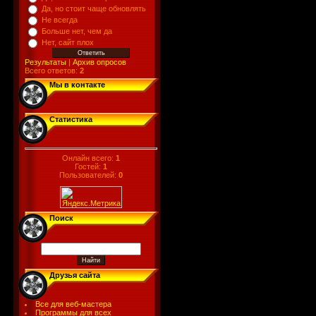
Да, но стоит чаще обновлять
Не всегда
Больше нет, чем да
Нет, сайт плох
Результаты
|
Архив опросов
Всего ответов:
2
Мы в контакте
Статистика
Онлайн всего:
1
Гостей:
1
Пользователей:
0
Поиск
Друзья сайта
Все для веб-мастера
Программы для всех