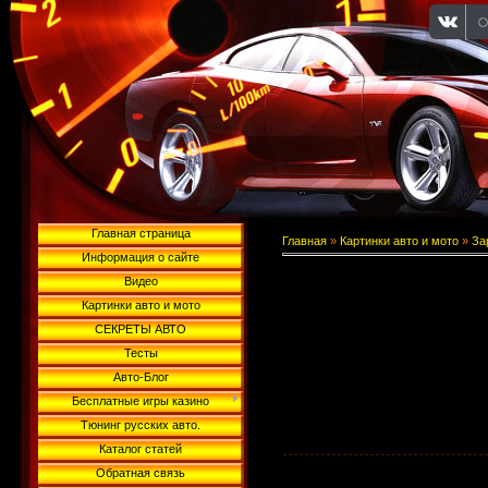
Главная страница
Главная
»
Картинки авто и мото
»
За
Информация о сайте
Видео
Картинки авто и мото
СЕКРЕТЫ АВТО
Тесты
Авто-Блог
Бесплатные игры казино
Тюнинг русских авто.
Каталог статей
Обратная связь