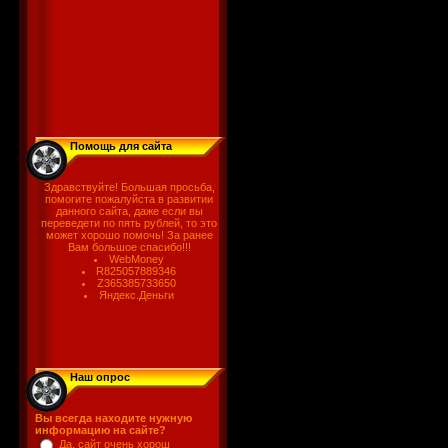
Помощь для сайта
Здравствуйте! Большая просьба,
помогите пожалуйста в развитии
данного сайта, даже если вы
переведети по пять рублей, то это
может хорошо помочь! За ранее
Вам большое спасибо!!!
WebMoney
R825057889346
Z365385733650
Яндекс.Деньги
Наш опрос
Вы всегда находите нужную
информацию на сайте?
Да, сайт очень хорош