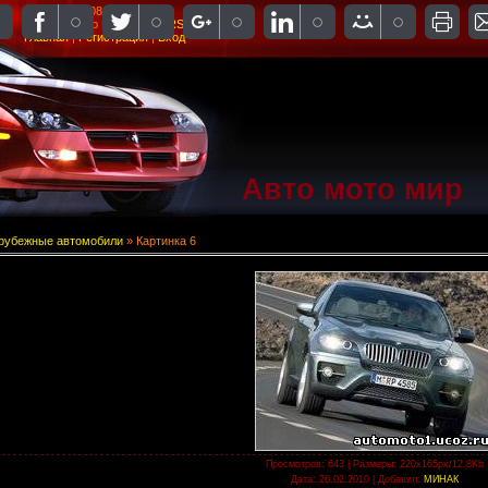
Четверг, 06.08.2026, 04:36
Приветствую Вас
Гость
|
RSS
Главная
|
Регистрация
|
Вход
Авто мото мир
рубежные автомобили
» Картинка 6
Просмотров
: 643 |
Размеры
: 220x165px/12.8Kb
Дата
: 26.02.2010 |
Добавил
:
МИНАК