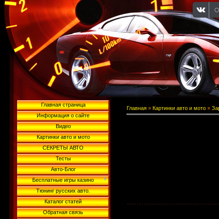
Главная страница
Главная
»
Картинки авто и мото
»
За
Информация о сайте
Видео
Картинки авто и мото
СЕКРЕТЫ АВТО
Тесты
Авто-Блог
Бесплатные игры казино
Тюнинг русских авто.
Каталог статей
Обратная связь