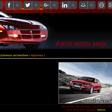
Воскресенье, 09.08.2026, 12:02
Приветствую Вас
Гость
|
RSS
Главная
|
Регистрация
|
Вход
Авто мото мир
рубежные автомобили
» Картинка 1
Просмотров
: 646 |
Размеры
: 220x165px/10.7Kb
Дата
: 26.02.2010 |
Добавил
:
МИНАК