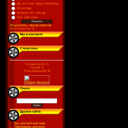
Да, но стоит чаще обновлять
Не всегда
Больше нет, чем да
Нет, сайт плох
Результаты
|
Архив опросов
Всего ответов:
2
Мы в контакте
Статистика
Онлайн всего:
1
Гостей:
1
Пользователей:
0
Поиск
Друзья сайта
Все для веб-мастера
Программы для всех