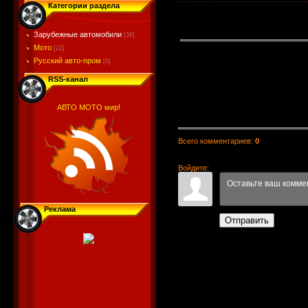
Категории раздела
Зарубежные автомобили
[36]
Мото
[22]
Русский авто-пром
[0]
RSS-канал
АВТО МОТО мир!
Всего комментариев
:
0
Войдите:
Реклама
Отправить