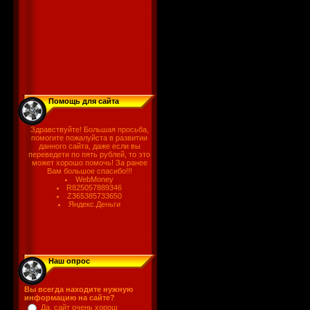
Помощь для сайта
Здравствуйте! Большая просьба,
помогите пожалуйста в развитии
данного сайта, даже если вы
переведети по пять рублей, то это
может хорошо помочь! За ранее
Вам большое спасибо!!!
WebMoney
R825057889346
Z365385733650
Яндекс.Деньги
Наш опрос
Вы всегда находите нужную
информацию на сайте?
Да, сайт очень хорош