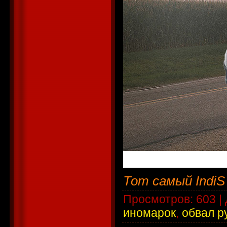
Тот самый IndiS
Просмотров
: 603 |
иномарок
,
обвал р