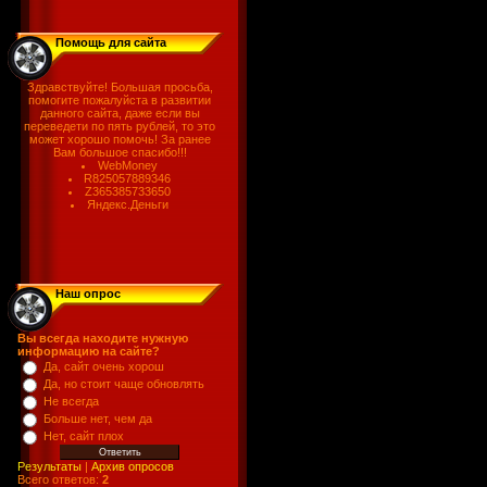
Помощь для сайта
Здравствуйте! Большая просьба,
помогите пожалуйста в развитии
данного сайта, даже если вы
переведети по пять рублей, то это
может хорошо помочь! За ранее
Вам большое спасибо!!!
WebMoney
R825057889346
Z365385733650
Яндекс.Деньги
Наш опрос
Вы всегда находите нужную
информацию на сайте?
Да, сайт очень хорош
Да, но стоит чаще обновлять
Не всегда
Больше нет, чем да
Нет, сайт плох
Результаты
|
Архив опросов
Всего ответов:
2