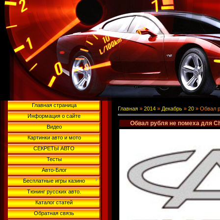
Главная страница
Главная
»
2014
»
Декабрь
»
20
» Обвал р
Информация о сайте
Обвал рубля не помеха для C
Видео
Картинки авто и мото
СЕКРЕТЫ АВТО
Тесты
Авто-Блог
Бесплатные игры казино
Тюнинг русских авто.
Каталог статей
Обратная связь