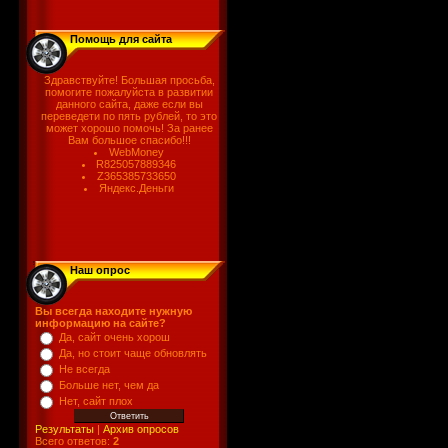
Помощь для сайта
Здравствуйте! Большая просьба,
помогите пожалуйста в развитии
данного сайта, даже если вы
переведети по пять рублей, то это
может хорошо помочь! За ранее
Вам большое спасибо!!!
WebMoney
R825057889346
Z365385733650
Яндекс.Деньги
Наш опрос
Вы всегда находите нужную
информацию на сайте?
Да, сайт очень хорош
Да, но стоит чаще обновлять
Не всегда
Больше нет, чем да
Нет, сайт плох
Результаты
|
Архив опросов
Всего ответов:
2