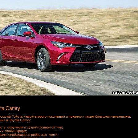
ta Camry
рошлой Тойота Камри(второго поколения) и привело к таким большим изменениям.
ия в Toyota Camry:
ть, округлили и сузили фонари оптики;
ых линий и форм;
тали изгибающиеся ребра жесткости;