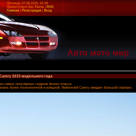
Пятница, 07.08.2026, 02:48
Приветствую Вас
Гость
|
RSS
Главная
|
Регистрация
|
Вход
Авто мото мир
 Camry 2015 модельного года
й из самых популярных седанов бизнес-класса.
делать более технологичной и изящной. Любителей Camry ожидает большой сюрприз.