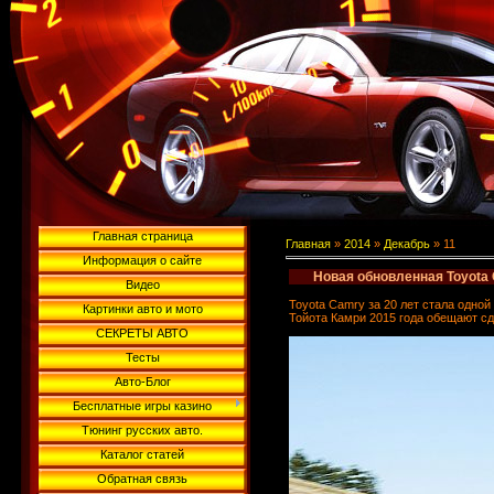
Главная страница
Главная
»
2014
»
Декабрь
»
11
Информация о сайте
Новая обновленная Toyota
Видео
Toyota Camry за 20 лет стала одно
Картинки авто и мото
Тойота Камри 2015 года обещают с
СЕКРЕТЫ АВТО
Тесты
Авто-Блог
Бесплатные игры казино
Тюнинг русских авто.
Каталог статей
Обратная связь