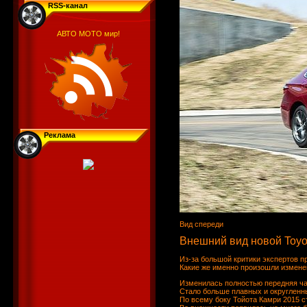
RSS-канал
АВТО МОТО мир!
Реклама
Вид спереди
Внешний вид новой Toyo
Из-за большой критики экспертов п
Какие же именно произошли изменен
Изменилась полностью передняя час
Стало больше плавных и округленн
По всему боку Тойота Камри 2015 с