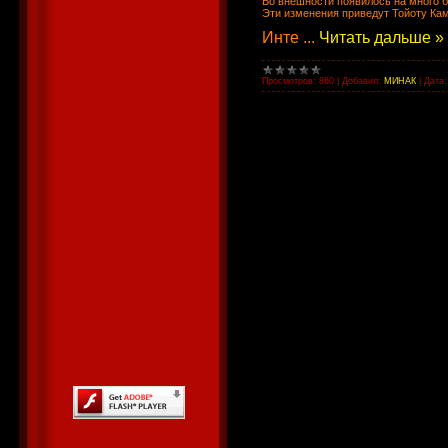
Во внешности появилось на много б
Эти изменения приведут Тойоту Кам
Инте
...
Читать дальше »
Просмотров:
860
|
Добавил:
МИНАК
|
Дата: