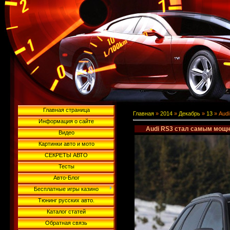
Главная страница
Главная
»
2014
»
Декабрь
»
13
» Aud
Информация о сайте
Audi RS3 стал самым мощн
Видео
Картинки авто и мото
СЕКРЕТЫ АВТО
Тесты
Авто-Блог
Бесплатные игры казино
Тюнинг русских авто.
Каталог статей
Обратная связь