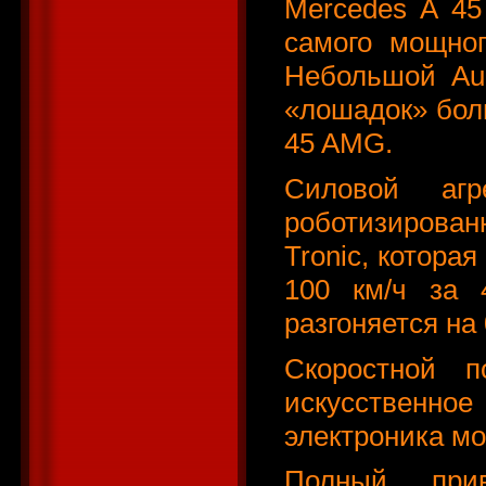
Mercedes A 45
самого мощног
Небольшой Aud
«лошадок» бол
45 AMG.
Силовой аг
роботизирова
Tronic, котора
100 км/ч за 
разгоняется на 
Скоростной п
искусственно
электроника мо
Полный прив