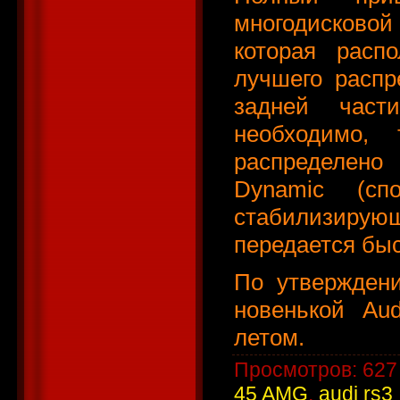
многодисково
которая расп
лучшего распр
задней част
необходимо,
распределен
Dynamic (сп
стабилизирую
передается быс
По утверждени
новенькой Au
летом.
Просмотров
: 627
45 AMG
,
audi rs3