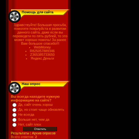
Помощь для сайта
Здравствуйте! Большая просьба,
помогите пожалуйста в развитии
данного сайта, даже если вы
переведети по пять рублей, то это
может хорошо помочь! За ранее
Вам большое спасибо!!!
WebMoney
R825057889346
Z365385733650
Яндекс.Деньги
Наш опрос
Вы всегда находите нужную
информацию на сайте?
Да, сайт очень хорош
Да, но стоит чаще обновлять
Не всегда
Больше нет, чем да
Нет, сайт плох
Результаты
|
Архив опросов
Всего ответов:
2