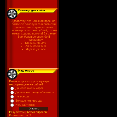
Помощь для сайта
Здравствуйте! Большая просьба,
помогите пожалуйста в развитии
данного сайта, даже если вы
переведети по пять рублей, то это
может хорошо помочь! За ранее
Вам большое спасибо!!!
WebMoney
R825057889346
Z365385733650
Яндекс.Деньги
Наш опрос
Вы всегда находите нужную
информацию на сайте?
Да, сайт очень хорош
Да, но стоит чаще обновлять
Не всегда
Больше нет, чем да
Нет, сайт плох
Результаты
|
Архив опросов
Всего ответов:
2