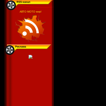
RSS-канал
АВТО МОТО мир!
Реклама