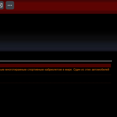
амым многотиражным спортивным кабриолетом в мире. Один из этих автомобилей