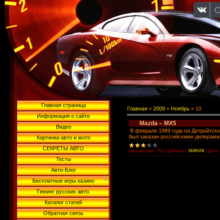
Главная страница
Главная
»
2009
»
Ноябрь
»
10
Информация о сайте
Mazda – MX5
Видео
В феврале 1989 года на Детройтск
был заказан российскими дилерами 
Картинки авто и мото
СЕКРЕТЫ АВТО
Просмотров:
781
|
Добавил:
МИНАК
|
Дата:
Тесты
Авто-Блог
Бесплатные игры казино
Тюнинг русских авто.
Каталог статей
Обратная связь