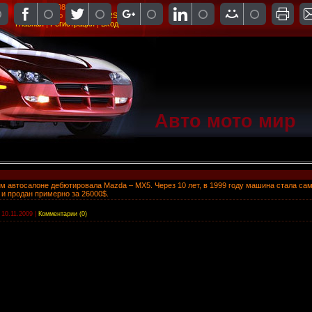
Четверг, 06.08.2026, 08:48
Приветствую Вас
Гость
|
RSS
Главная
|
Регистрация
|
Вход
Авто мото мир
ом автосалоне дебютировала Mazda – MX5. Через 10 лет, в 1999 году машина стала с
и продан примерно за 26000$.
10.11.2009
|
Комментарии (0)