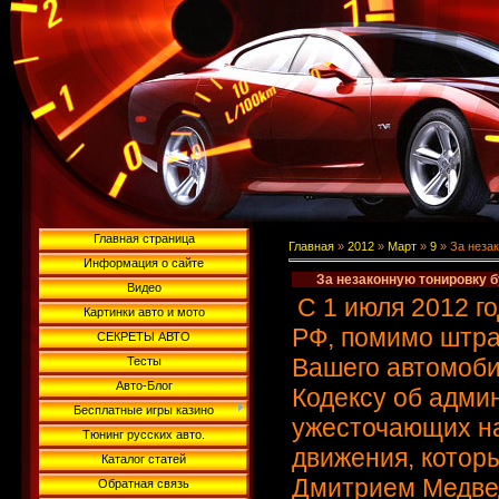
Главная страница
Главная
»
2012
»
Март
»
9
» За неза
Информация о сайте
За незаконную тонировку 
Видео
С 1 июля 2012 г
Картинки авто и мото
РФ, помимо штра
СЕКРЕТЫ АВТО
Вашего автомоби
Тесты
Авто-Блог
Кодексу об адми
Бесплатные игры казино
ужесточающих на
Тюнинг русских авто.
движения, котор
Каталог статей
Дмитрием Медве
Обратная связь