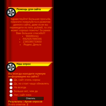
Помощь для сайта
Здравствуйте! Большая просьба,
помогите пожалуйста в развитии
данного сайта, даже если вы
переведети по пять рублей, то это
может хорошо помочь! За ранее
Вам большое спасибо!!!
WebMoney
R825057889346
Z365385733650
Яндекс.Деньги
Наш опрос
Вы всегда находите нужную
информацию на сайте?
Да, сайт очень хорош
Да, но стоит чаще обновлять
Не всегда
Больше нет, чем да
Нет, сайт плох
Результаты
|
Архив опросов
Всего ответов:
2