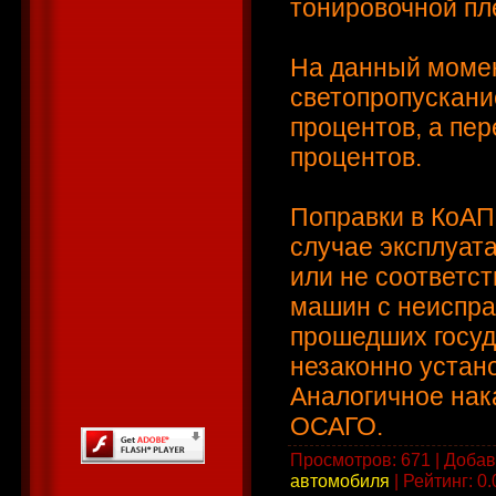
тонировочной пл
На данный момен
светопропускани
процентов, а пер
процентов.
Поправки в КоАП
случае эксплуат
или не соответс
машин с неиспра
прошедших госуд
незаконно устан
Аналогичное нак
ОСАГО.
Просмотров
: 671 |
Добав
автомобиля
|
Рейтинг
:
0.