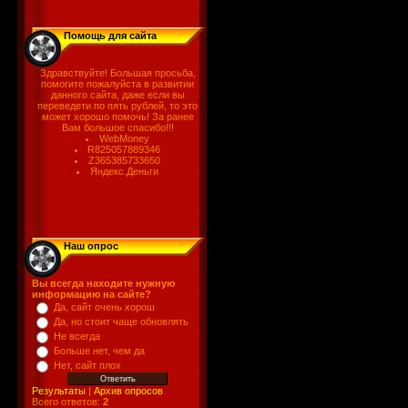
Помощь для сайта
Здравствуйте! Большая просьба,
помогите пожалуйста в развитии
данного сайта, даже если вы
переведети по пять рублей, то это
может хорошо помочь! За ранее
Вам большое спасибо!!!
WebMoney
R825057889346
Z365385733650
Яндекс.Деньги
Наш опрос
Вы всегда находите нужную
информацию на сайте?
Да, сайт очень хорош
Да, но стоит чаще обновлять
Не всегда
Больше нет, чем да
Нет, сайт плох
Результаты
|
Архив опросов
Всего ответов:
2