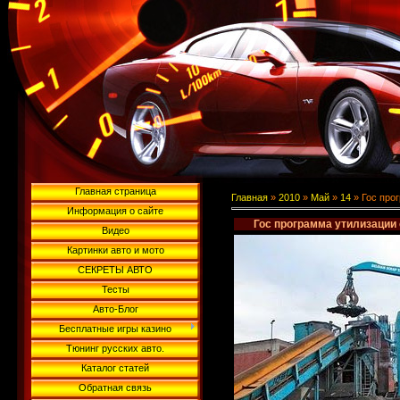
Главная страница
Главная
»
2010
»
Май
»
14
» Гос про
Информация о сайте
Гос программа утилизации
Видео
Картинки авто и мото
СЕКРЕТЫ АВТО
Тесты
Авто-Блог
Бесплатные игры казино
Тюнинг русских авто.
Каталог статей
Обратная связь