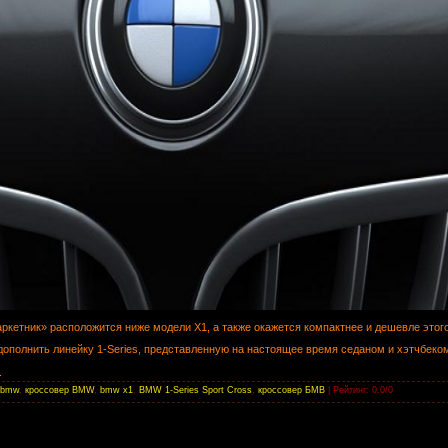
ркетник» расположится ниже модели X1, а также окажется компактнее и дешевле этог
 дополнить линейку 1-Series, представленную на настоящее время седаном и хэтчбеко
.
bmw
,
кроссовер BMW
,
bmw x1
,
BMW 1-Series Sport Cross
,
кроссовер БМВ
|
Рейтинг
:
0.0
/
0