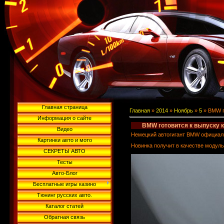
Главная страница
Главная
»
2014
»
Ноябрь
»
5
» BMW го
Информация о сайте
BMW готовится к выпуску к
Видео
Немецкий автогигант BMW официальн
Картинки авто и мото
Новинка получит в качестве модул
СЕКРЕТЫ АВТО
Тесты
Авто-Блог
Бесплатные игры казино
Тюнинг русских авто.
Каталог статей
Обратная связь