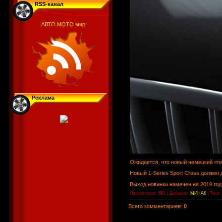
RSS-канал
АВТО МОТО мир!
Реклама
Ожидается, что новый немецкий «па
Новый 1-Series Sport Cross должен
Выход новинки намечен на 2019 год
Просмотров
: 591 |
Добавил
:
МИНАК
|
Теги
:
Всего комментариев
:
0