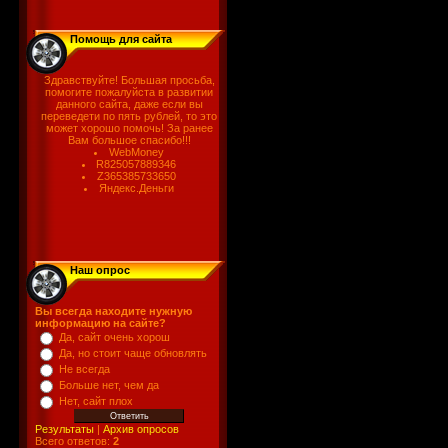
Помощь для сайта
Здравствуйте! Большая просьба,
помогите пожалуйста в развитии
данного сайта, даже если вы
переведети по пять рублей, то это
может хорошо помочь! За ранее
Вам большое спасибо!!!
WebMoney
R825057889346
Z365385733650
Яндекс.Деньги
Наш опрос
Вы всегда находите нужную
информацию на сайте?
Да, сайт очень хорош
Да, но стоит чаще обновлять
Не всегда
Больше нет, чем да
Нет, сайт плох
Результаты
|
Архив опросов
Всего ответов:
2