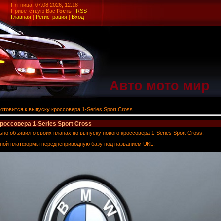
Пятница, 07.08.2026, 12:18
Приветствую Вас
Гость
|
RSS
Главная
|
Регистрация
|
Вход
Авто мото мир
товится к выпуску кроссовера 1-Series Sport Cross
россовера 1-Series Sport Cross
о объявил о своих планах по выпуску нового кроссовера 1-Series Sport Cross.
ьной платформы переднеприводную базу под названием UKL.