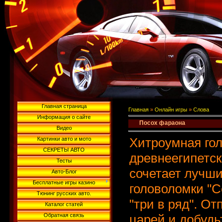
Главная страница
Главная
»
Онлайн игры
»
Слова
Информация о сайте
Посох фараона
Видео
Хитроумная го
Картинки авто и мото
СЕКРЕТЫ АВТО
древнеегипетск
Тесты
сочетает лучши
Авто-Блог
Бесплатные игры казино
головоломки "С
Тюнинг русских авто.
"три в ряд". О
Каталог статей
Обратная связь
царей и добудьт