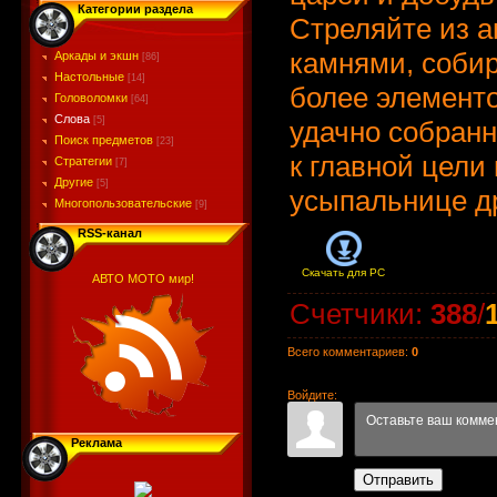
Категории раздела
Стреляйте из 
камнями, собир
Аркады и экшн
[86]
Настольные
[14]
более элементо
Головоломки
[64]
Слова
[5]
удачно собранн
Поиск предметов
[23]
к главной цели
Стратегии
[7]
Другие
[5]
усыпальнице д
Многопользовательские
[9]
RSS-канал
Скачать для
PC
АВТО МОТО мир!
Счетчики
:
388
/
Всего комментариев
:
0
Войдите:
Реклама
Отправить