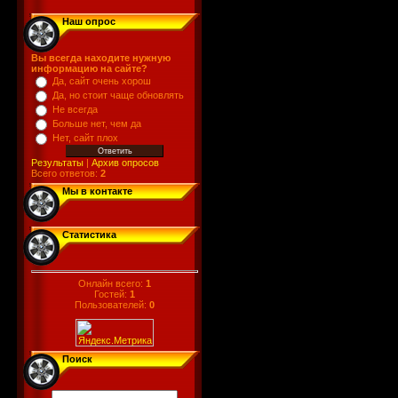
Наш опрос
Вы всегда находите нужную
информацию на сайте?
Да, сайт очень хорош
Да, но стоит чаще обновлять
Не всегда
Больше нет, чем да
Нет, сайт плох
Результаты
|
Архив опросов
Всего ответов:
2
Мы в контакте
Статистика
Онлайн всего:
1
Гостей:
1
Пользователей:
0
Поиск