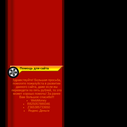
Помощь для сайта
Здравствуйте! Большая просьба,
помогите пожалуйста в развитии
данного сайта, даже если вы
переведети по пять рублей, то это
может хорошо помочь! За ранее
Вам большое спасибо!!!
WebMoney
R825057889346
Z365385733650
Яндекс.Деньги