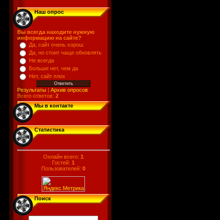
Наш опрос
Вы всегда находите нужную
информацию на сайте?
Да, сайт очень хорош
Да, но стоит чаще обновлять
Не всегда
Больше нет, чем да
Нет, сайт плох
Результаты
|
Архив опросов
Всего ответов:
2
Мы в контакте
Статистика
Онлайн всего:
1
Гостей:
1
Пользователей:
0
Поиск