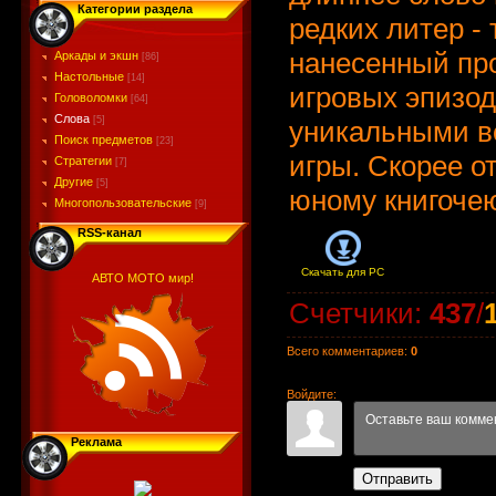
Категории раздела
редких литер - 
нанесенный про
Аркады и экшн
[86]
Настольные
[14]
игровых эпизод
Головоломки
[64]
Слова
[5]
уникальными в
Поиск предметов
[23]
игры. Скорее о
Стратегии
[7]
Другие
[5]
юному книгоче
Многопользовательские
[9]
RSS-канал
Скачать для
PC
АВТО МОТО мир!
Счетчики
:
437
/
Всего комментариев
:
0
Войдите:
Реклама
Отправить