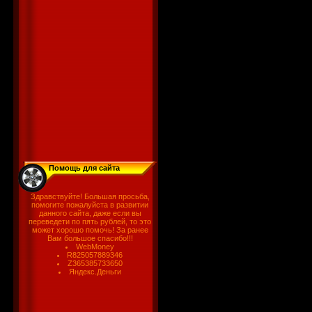
Помощь для сайта
Здравствуйте! Большая просьба,
помогите пожалуйста в развитии
данного сайта, даже если вы
переведети по пять рублей, то это
может хорошо помочь! За ранее
Вам большое спасибо!!!
WebMoney
R825057889346
Z365385733650
Яндекс.Деньги