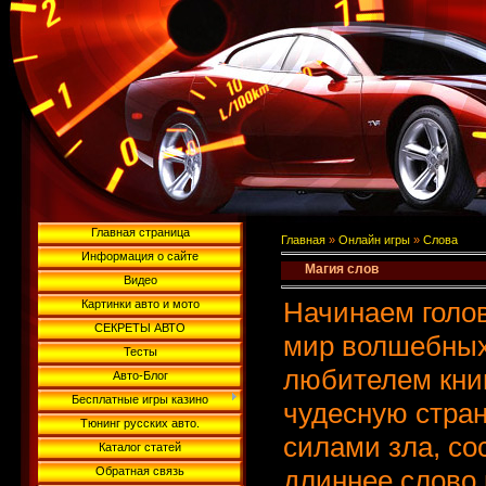
Главная страница
Главная
»
Онлайн игры
»
Слова
Информация о сайте
Магия слов
Видео
Начинаем голо
Картинки авто и мото
СЕКРЕТЫ АВТО
мир волшебных
Тесты
любителем книг
Авто-Блог
Бесплатные игры казино
чудесную страну
Тюнинг русских авто.
силами зла, со
Каталог статей
Обратная связь
длиннее слово 