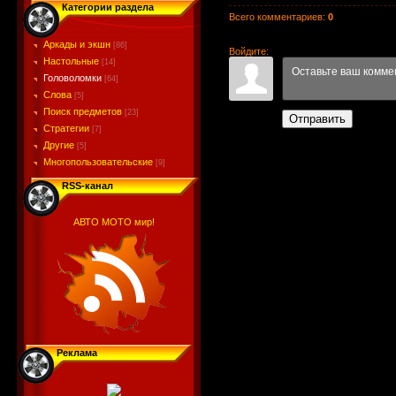
Категории раздела
Всего комментариев
:
0
Аркады и экшн
[86]
Войдите:
Настольные
[14]
Головоломки
[64]
Слова
[5]
Поиск предметов
[23]
Отправить
Стратегии
[7]
Другие
[5]
Многопользовательские
[9]
RSS-канал
АВТО МОТО мир!
Реклама