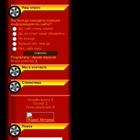
Наш опрос
Вы всегда находите нужную
информацию на сайте?
Да, сайт очень хорош
Да, но стоит чаще обновлять
Не всегда
Больше нет, чем да
Нет, сайт плох
Результаты
|
Архив опросов
Всего ответов:
2
Мы в контакте
Статистика
Онлайн всего:
1
Гостей:
1
Пользователей:
0
Поиск