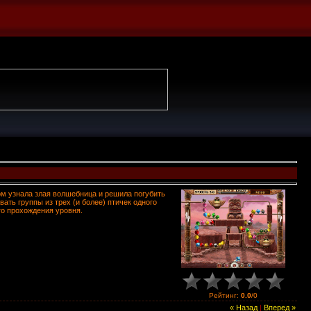
ом узнала злая волшебница и решила погубить
ть группы из трех (и более) птичек одного
го прохождения уровня.
Рейтинг
:
0.0
/
0
« Назад
|
Вперед »