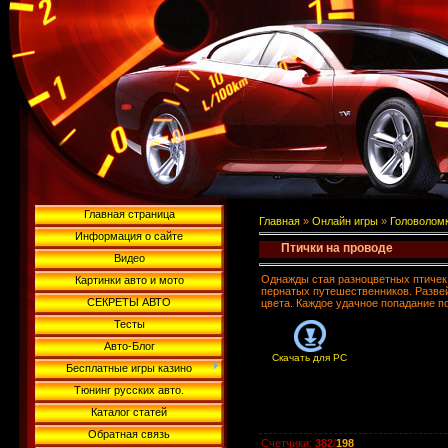
Главная страница
Главная
»
Онлайн игры
»
Головолом
Информация о сайте
Птички на проводе
Видео
Однажды стая разноцветных птичек 
Картинки авто и мото
пернатых путешественников. Развей
СЕКРЕТЫ АВТО
цвета. Каждое удачное попадание п
Тесты
Авто-Блог
Скачать для
PC
Бесплатные игры казино
Тюнинг русских авто.
Каталог статей
Обратная связь
Счетчики
:
382
/
198