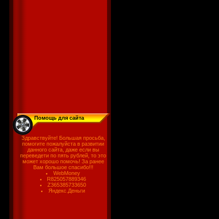
Помощь для сайта
Здравствуйте! Большая просьба,
помогите пожалуйста в развитии
данного сайта, даже если вы
переведети по пять рублей, то это
может хорошо помочь! За ранее
Вам большое спасибо!!!
WebMoney
R825057889346
Z365385733650
Яндекс.Деньги