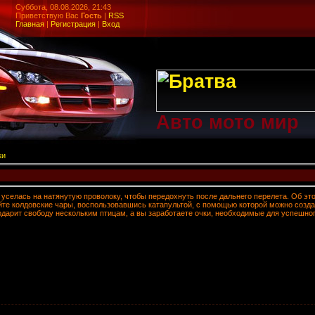
Суббота, 08.08.2026, 21:43
Приветствую Вас
Гость
|
RSS
Главная
|
Регистрация
|
Вход
Авто мото мир
ки
уселась на натянутую проволоку, чтобы передохнуть после дальнего перелета. Об эт
те колдовские чары, воспользовавшись катапультой, с помощью которой можно создава
одарит свободу нескольким птицам, а вы заработаете очки, необходимые для успешно