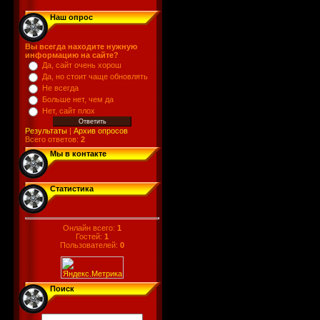
Наш опрос
Вы всегда находите нужную
информацию на сайте?
Да, сайт очень хорош
Да, но стоит чаще обновлять
Не всегда
Больше нет, чем да
Нет, сайт плох
Результаты
|
Архив опросов
Всего ответов:
2
Мы в контакте
Статистика
Онлайн всего:
1
Гостей:
1
Пользователей:
0
Поиск