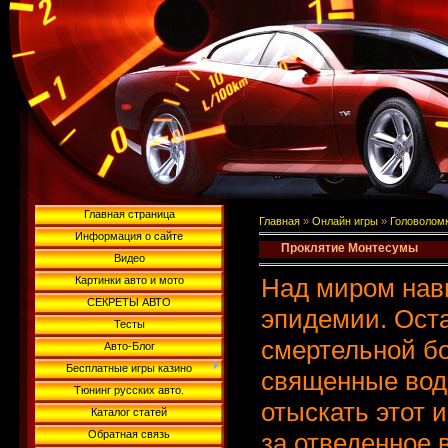
Главная страница
Главная
»
Онлайн игры
»
Головолом
Информация о сайте
Проклятие Монтесумы
Видео
Над миром нав
Картинки авто и мото
СЕКРЕТЫ АВТО
эпидемии. Ост
Тесты
смертельной б
Авто-Блог
Бесплатные игры казино
священные вод
Тюнинг русских авто.
отыскать этот 
Каталог статей
Обратная связь
за отведенное 