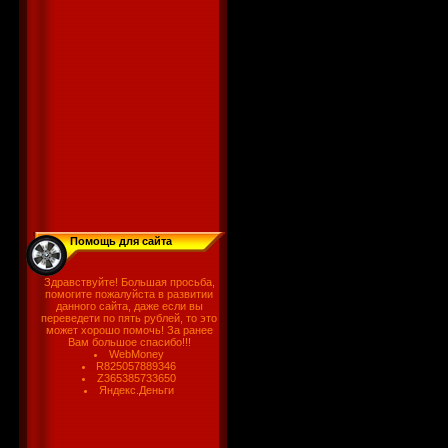
Помощь для сайта
Здравствуйте! Большая просьба,
помогите пожалуйста в развитии
данного сайта, даже если вы
переведети по пять рублей, то это
может хорошо помочь! За ранее
Вам большое спасибо!!!
WebMoney
R825057889346
Z365385733650
Яндекс.Деньги