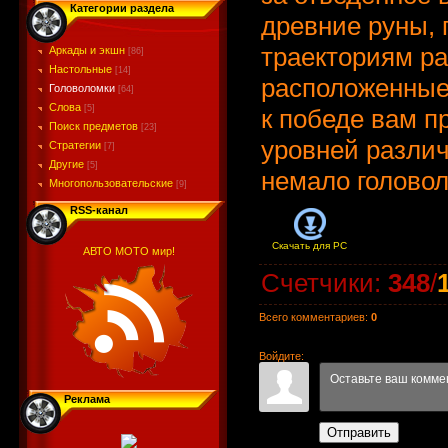
Категории раздела
древние руны, 
траекториям р
Аркады и экшн
[86]
Настольные
[14]
расположенные 
Головоломки
[64]
Слова
[5]
к победе вам п
Поиск предметов
[23]
уровней разли
Стратегии
[7]
Другие
[5]
немало головол
Многопользовательские
[9]
RSS-канал
Скачать для
PC
АВТО МОТО мир!
Счетчики
:
348
/
Всего комментариев
:
0
Войдите:
Реклама
Отправить