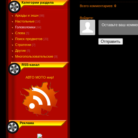
Категории раздела
Всего комментариев
:
0
Аркады и экшн
[86]
Войдите:
Настольные
[14]
Головоломки
[64]
Слова
[5]
Поиск предметов
[23]
Отправить
Стратегии
[7]
Другие
[5]
Многопользовательские
[9]
RSS-канал
АВТО МОТО мир!
Реклама