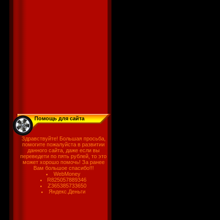
Помощь для сайта
Здравствуйте! Большая просьба,
помогите пожалуйста в развитии
данного сайта, даже если вы
переведети по пять рублей, то это
может хорошо помочь! За ранее
Вам большое спасибо!!!
WebMoney
R825057889346
Z365385733650
Яндекс.Деньги