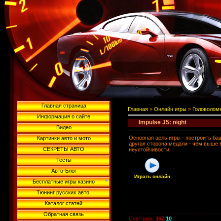
Главная страница
Главная
»
Онлайн игры
»
Головолом
Информация о сайте
Impulse J5: night
Видео
Основная цель игры - построить ба
Картинки авто и мото
другая сторона медали - чем выше 
СЕКРЕТЫ АВТО
неустойчивости.
Тесты
Авто-Блог
Играть онлайн
Бесплатные игры казино
Тюнинг русских авто.
Каталог статей
Обратная связь
Счетчики
:
367
/
10