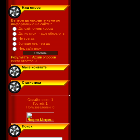
Наш опрос
Вы всегда находите нужную
информацию на сайте?
Да, сайт очень хорош
Да, но стоит чаще обновлять
Не всегда
Больше нет, чем да
Нет, сайт плох
Результаты
|
Архив опросов
Всего ответов:
2
Мы в контакте
Статистика
Онлайн всего:
1
Гостей:
1
Пользователей:
0
Поиск