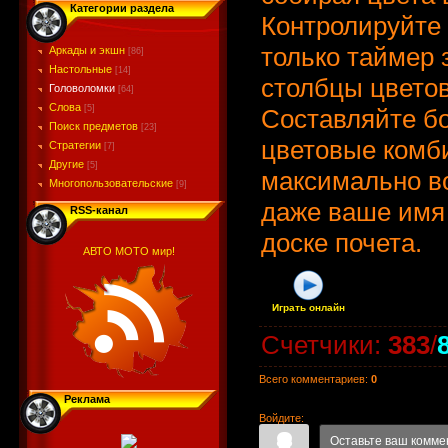
Категории раздела
Контролируйте 
только таймер 
Аркады и экшн
[86]
Настольные
[14]
столбцы цветов
Головоломки
[64]
Слова
[5]
Составляйте б
Поиск предметов
[23]
цветовые комб
Стратегии
[7]
Другие
[5]
максимально в
Многопользовательские
[9]
даже ваше имя 
RSS-канал
доске почета.
АВТО МОТО мир!
Играть онлайн
Счетчики
:
383
/
Всего комментариев
:
0
Реклама
Войдите: