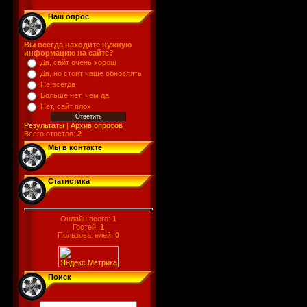
Наш опрос
Вы всегда находите нужную
информацию на сайте?
Да, сайт очень хорош
Да, но стоит чаще обновлять
Не всегда
Больше нет, чем да
Нет, сайт плох
Результаты
|
Архив опросов
Всего ответов:
2
Мы в контакте
Статистика
Онлайн всего:
1
Гостей:
1
Пользователей:
0
Поиск