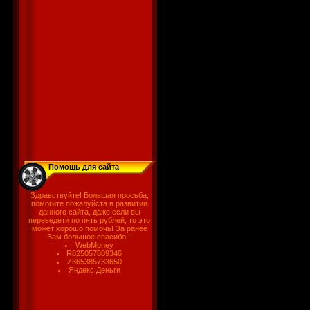
Помощь для сайта
Здравствуйте! Большая просьба,
помогите пожалуйста в развитии
данного сайта, даже если вы
переведети по пять рублей, то это
может хорошо помочь! За ранее
Вам большое спасибо!!!
WebMoney
R825057889346
Z365385733650
Яндекс.Деньги