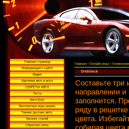
Главная страница
Главная
»
Онлайн игры
»
Головолом
Информация о сайте
Gridshock
Видео
Составьте три 
Картинки авто и мото
СЕКРЕТЫ АВТО
направлении и 
Тесты
заполнится. Пр
Авто-Блог
Бесплатные игры казино
ряду в решетке
Тюнинг русских авто.
цвета. Избегай
Каталог статей
Обратная связь
собирая цвета 