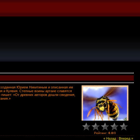
 созданная Юрием Никитиным и описанная им
ия и Куявия. Степные воины артане славятся
н пишет: «От древних авторов дошли сведения,
тания.»
Рейтинг
:
0.0
/
0
« Назад
|
Вперед »