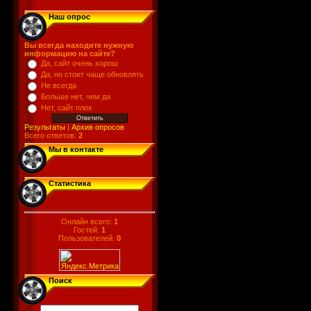
Наш опрос
Вы всегда находите нужную
информацию на сайте?
Да, сайт очень хорош
Да, но стоит чаще обновлять
Не всегда
Больше нет, чем да
Нет, сайт плох
Результаты
|
Архив опросов
Всего ответов:
2
Мы в контакте
Статистика
Онлайн всего:
1
Гостей:
1
Пользователей:
0
Поиск