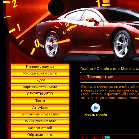
Главная страница
Главная
»
Онлайн игры
»
Многополь
Информация о сайте
Троецарствие
Видео
Одним из ключевых отличий этой о
Картинки авто и мото
в книгах серии «Троецарствие» и д
СЕКРЕТЫ АВТО
своей отвагой и физической силой,
что задолго до возникновения Киевс
Тесты
Авто-Блог
Бесплатные игры казино
Играть онлайн
Тюнинг русских авто.
Каталог статей
Обратная связь
Счетчики
:
445
/
300