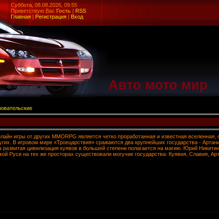
Суббота, 08.08.2026, 09:55
Приветствую Вас
Гость
|
RSS
Главная
|
Регистрация
|
Вход
Авто мото мир
зовательские
нлайн игры от других MMORPG является четко проработанная и известная вселенная,
ругих. В игровом мире «Троецарствия» сражаются два крупнейших государства - Артан
 а развитая цивилизация куявов в большей степени полагается на магию. Юрий Никити
кой Руси на тех же просторах существовали могучие государства: Куявия, Славия, Ар