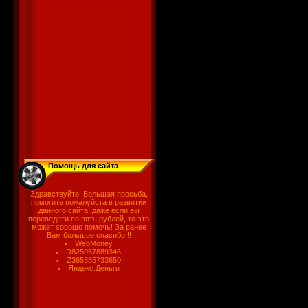
Помощь для сайта
Здравствуйте! Большая просьба,
помогите пожалуйста в развитии
данного сайта, даже если вы
переведети по пять рублей, то это
может хорошо помочь! За ранее
Вам большое спасибо!!!
WebMoney
R825057889346
Z365385733650
Яндекс.Деньги