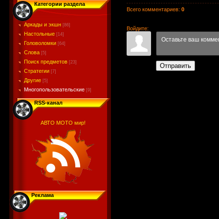
Категории раздела
Всего комментариев
:
0
Аркады и экшн
[86]
Войдите:
Настольные
[14]
Головоломки
[64]
Слова
[5]
Поиск предметов
[23]
Отправить
Стратегии
[7]
Другие
[5]
Многопользовательские
[9]
RSS-канал
АВТО МОТО мир!
Реклама