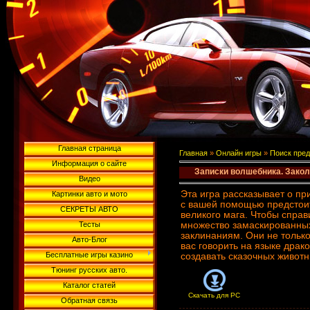
Главная страница
Главная
»
Онлайн игры
»
Поиск пре
Информация о сайте
Записки волшебника. Зако
Видео
Эта игра рассказывает о п
Картинки авто и мото
с вашей помощью предстоит
СЕКРЕТЫ АВТО
великого мага. Чтобы справ
Тесты
множество замаскированны
заклинаниям. Они не только
Авто-Блог
вас говорить на языке драк
Бесплатные игры казино
создавать сказочных животн
Тюнинг русских авто.
Каталог статей
Скачать для
PC
Обратная связь