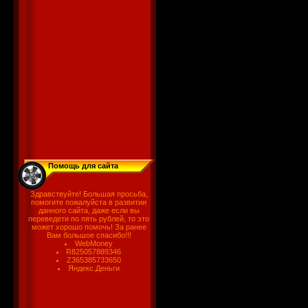
Помощь для сайта
Здравствуйте! Большая просьба,
помогите пожалуйста в развитии
данного сайта, даже если вы
переведети по пять рублей, то это
может хорошо помочь! За ранее
Вам большое спасибо!!!
WebMoney
R825057889346
Z365385733650
Яндекс.Деньги