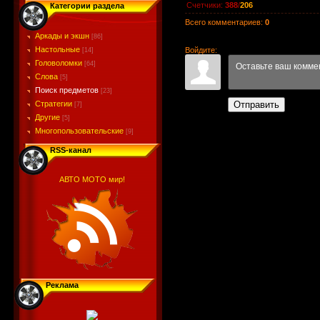
Счетчики
:
388
/
206
Категории раздела
Всего комментариев
:
0
Аркады и экшн
[86]
Настольные
Войдите:
[14]
Головоломки
[64]
Слова
[5]
Поиск предметов
[23]
Стратегии
Отправить
[7]
Другие
[5]
Многопользовательские
[9]
RSS-канал
АВТО МОТО мир!
Реклама