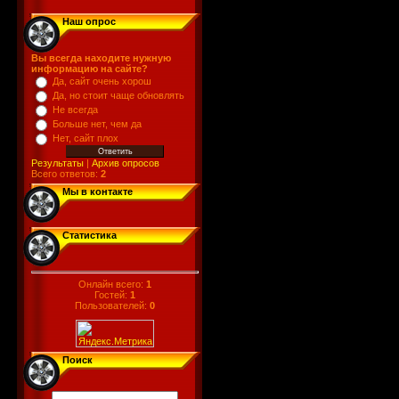
Наш опрос
Вы всегда находите нужную
информацию на сайте?
Да, сайт очень хорош
Да, но стоит чаще обновлять
Не всегда
Больше нет, чем да
Нет, сайт плох
Результаты
|
Архив опросов
Всего ответов:
2
Мы в контакте
Статистика
Онлайн всего:
1
Гостей:
1
Пользователей:
0
Поиск