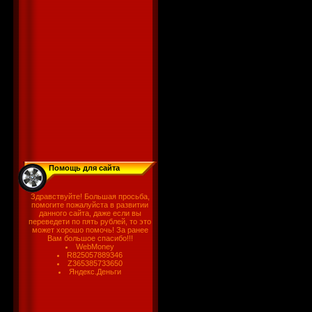
Помощь для сайта
Здравствуйте! Большая просьба,
помогите пожалуйста в развитии
данного сайта, даже если вы
переведети по пять рублей, то это
может хорошо помочь! За ранее
Вам большое спасибо!!!
WebMoney
R825057889346
Z365385733650
Яндекс.Деньги