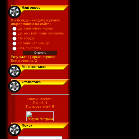
Наш опрос
Вы всегда находите нужную
информацию на сайте?
Да, сайт очень хорош
Да, но стоит чаще обновлять
Не всегда
Больше нет, чем да
Нет, сайт плох
Результаты
|
Архив опросов
Всего ответов:
2
Мы в контакте
Статистика
Онлайн всего:
1
Гостей:
1
Пользователей:
0
Поиск