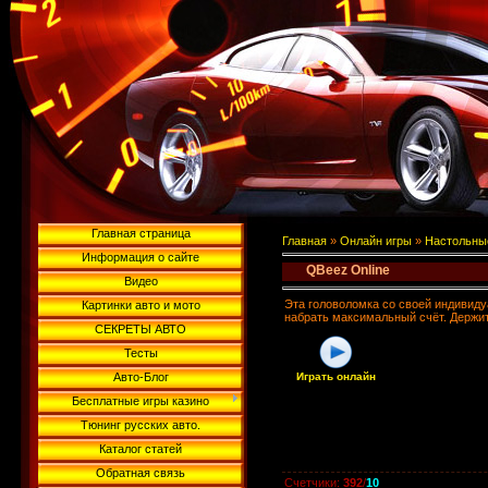
Главная страница
Главная
»
Онлайн игры
»
Настольны
Информация о сайте
QBeez Online
Видео
Эта головоломка со своей индивидуа
Картинки авто и мото
набрать максимальный счёт. Держит
СЕКРЕТЫ АВТО
Тесты
Авто-Блог
Играть онлайн
Бесплатные игры казино
Тюнинг русских авто.
Каталог статей
Обратная связь
Счетчики
:
392
/
10