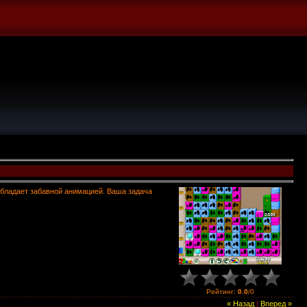
 обладает забавной анимацией. Ваша задача
Рейтинг
:
0.0
/
0
« Назад
|
Вперед »