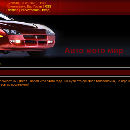
Суббота, 08.08.2026, 11:40
Приветствую Вас
Гость
|
RSS
Главная
|
Регистрация
|
Вход
Авто мото мир
е
льностью. QBeez - новая игра этого года. По-сути это обычная головоломка, но игра
есь до последнего!