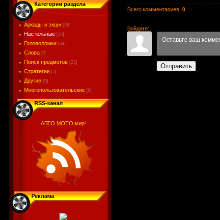
Категории раздела
Всего комментариев
:
0
Аркады и экшн
[86]
Войдите:
Настольные
[14]
Головоломки
[64]
Слова
[5]
Поиск предметов
[23]
Отправить
Стратегии
[7]
Другие
[5]
Многопользовательские
[9]
RSS-канал
АВТО МОТО мир!
Реклама