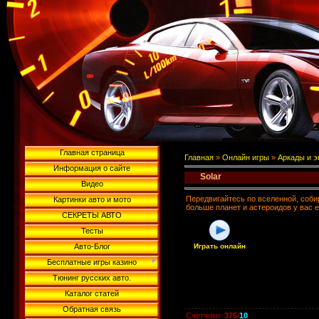
Главная страница
Главная
»
Онлайн игры
»
Аркады и 
Информация о сайте
Solar
Видео
Передвигайтесь по вселенной, соби
Картинки авто и мото
больше планет и астероидов у вас е
СЕКРЕТЫ АВТО
Тесты
Авто-Блог
Играть онлайн
Бесплатные игры казино
Тюнинг русских авто.
Каталог статей
Обратная связь
Счетчики
:
375
/
10