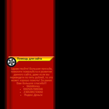
Помощь для сайта
Здравствуйте! Большая просьба,
помогите пожалуйста в развитии
данного сайта, даже если вы
переведети по пять рублей, то это
может хорошо помочь! За ранее
Вам большое спасибо!!!
WebMoney
R825057889346
Z365385733650
Яндекс.Деньги