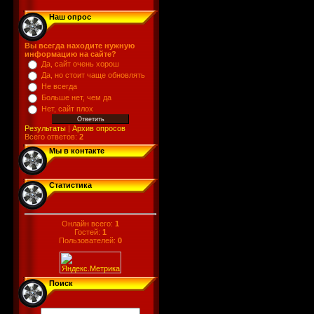
Наш опрос
Вы всегда находите нужную
информацию на сайте?
Да, сайт очень хорош
Да, но стоит чаще обновлять
Не всегда
Больше нет, чем да
Нет, сайт плох
Результаты
|
Архив опросов
Всего ответов:
2
Мы в контакте
Статистика
Онлайн всего:
1
Гостей:
1
Пользователей:
0
Поиск