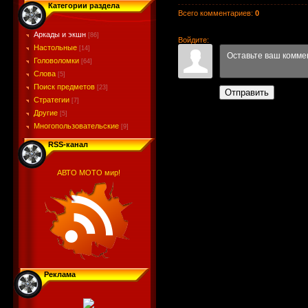
Категории раздела
Всего комментариев
:
0
Аркады и экшн
[86]
Войдите:
Настольные
[14]
Головоломки
[64]
Слова
[5]
Поиск предметов
[23]
Отправить
Стратегии
[7]
Другие
[5]
Многопользовательские
[9]
RSS-канал
АВТО МОТО мир!
Реклама