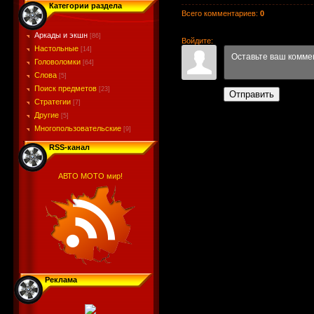
Категории раздела
Всего комментариев
:
0
Аркады и экшн
[86]
Войдите:
Настольные
[14]
Головоломки
[64]
Слова
[5]
Поиск предметов
[23]
Отправить
Стратегии
[7]
Другие
[5]
Многопользовательские
[9]
RSS-канал
АВТО МОТО мир!
Реклама