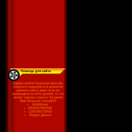
Помощь для сайта
Здравствуйте! Большая просьба,
помогите пожалуйста в развитии
данного сайта, даже если вы
переведети по пять рублей, то это
может хорошо помочь! За ранее
Вам большое спасибо!!!
WebMoney
R825057889346
Z365385733650
Яндекс.Деньги