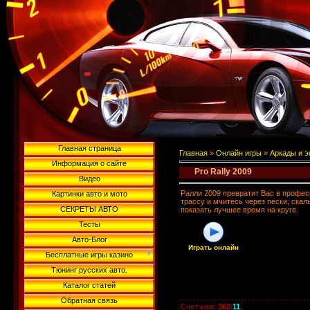
Главная страница
Главная
»
Онлайн игры
»
Аркады и 
Информация о сайте
Pro Rally 2009
Видео
Ралли 2009 превратит Вас в профес
Картинки авто и мото
трассу и мчитесь через пески, скал
СЕКРЕТЫ АВТО
показать лучшее время на круге.
Тесты
Авто-Блог
Играть онлайн
Бесплатные игры казино
Тюнинг русских авто.
Каталог статей
Обратная связь
Счетчики
:
362
/
11