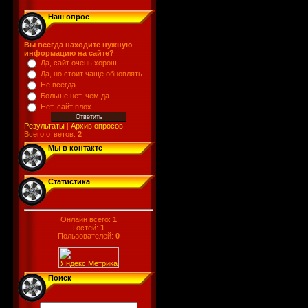
Наш опрос
Вы всегда находите нужную
информацию на сайте?
Да, сайт очень хорош
Да, но стоит чаще обновлять
Не всегда
Больше нет, чем да
Нет, сайт плох
Результаты
|
Архив опросов
Всего ответов:
2
Мы в контакте
Статистика
Онлайн всего:
1
Гостей:
1
Пользователей:
0
Поиск