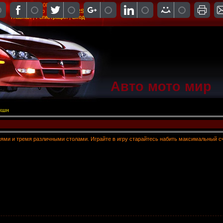
Пятница, 07.08.2026, 02:51
Приветствую Вас
Гость
|
RSS
Главная
|
Регистрация
|
Вход
Авто мото мир
экшн
ми и тремя различными столами. Играйте в игру старайтесь набить максимальный сче