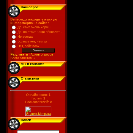
Наш опрос
Вы всегда находите нужную
информацию на сайте?
Да, сайт очень хорош
Да, но стоит чаще обновлять
Не всегда
Больше нет, чем да
Нет, сайт плох
Результаты
|
Архив опросов
Всего ответов:
2
Мы в контакте
Статистика
Онлайн всего:
1
Гостей:
1
Пользователей:
0
Поиск