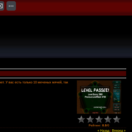
т. У вас есть только 10 меченых мячей, так
Рейтинг
:
0.0
/
0
« Назад
|
Вперед »