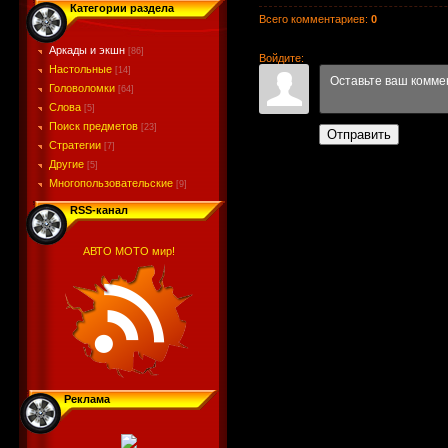
Категории раздела
Всего комментариев
:
0
Аркады и экшн
[86]
Войдите:
Настольные
[14]
Головоломки
[64]
Слова
[5]
Поиск предметов
[23]
Отправить
Стратегии
[7]
Другие
[5]
Многопользовательские
[9]
RSS-канал
АВТО МОТО мир!
Реклама