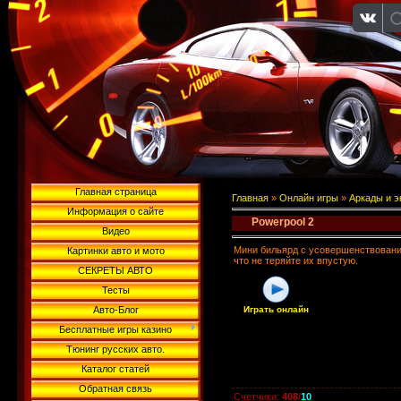
Главная страница
Главная
»
Онлайн игры
»
Аркады и 
Информация о сайте
Powerpool 2
Видео
Мини бильярд с усовершенствования
Картинки авто и мото
что не теряйте их впустую.
СЕКРЕТЫ АВТО
Тесты
Авто-Блог
Играть онлайн
Бесплатные игры казино
Тюнинг русских авто.
Каталог статей
Обратная связь
Счетчики
:
408
/
10