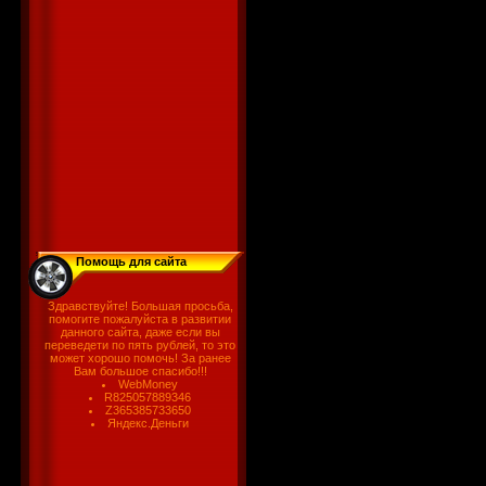
Помощь для сайта
Здравствуйте! Большая просьба,
помогите пожалуйста в развитии
данного сайта, даже если вы
переведети по пять рублей, то это
может хорошо помочь! За ранее
Вам большое спасибо!!!
WebMoney
R825057889346
Z365385733650
Яндекс.Деньги