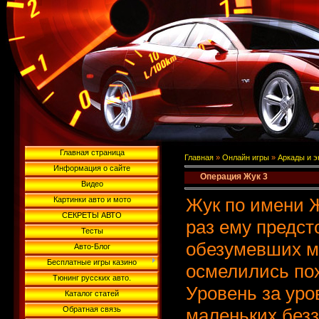
Главная страница
Главная
»
Онлайн игры
»
Аркады и 
Информация о сайте
Операция Жук 3
Видео
Жук по имени Ж
Картинки авто и мото
СЕКРЕТЫ АВТО
раз ему предст
Тесты
обезумевших м
Авто-Блог
Бесплатные игры казино
осмелились пох
Тюнинг русских авто.
Уровень за уро
Каталог статей
Обратная связь
маленьких без