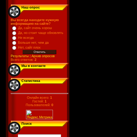
Наш опрос
Вы всегда находите нужную
информацию на сайте?
Да, сайт очень хорош
Да, но стоит чаще обновлять
Не всегда
Больше нет, чем да
Нет, сайт плох
Результаты
|
Архив опросов
Всего ответов:
2
Мы в контакте
Статистика
Онлайн всего:
1
Гостей:
1
Пользователей:
0
Поиск