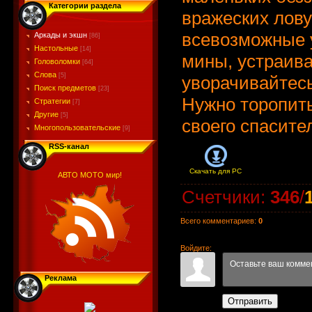
Категории раздела
вражеских лов
всевозможные 
Аркады и экшн
[86]
Настольные
[14]
мины, устраива
Головоломки
[64]
Слова
[5]
уворачивайтес
Поиск предметов
[23]
Нужно торопить
Стратегии
[7]
Другие
[5]
своего спасите
Многопользовательские
[9]
RSS-канал
Скачать для
PC
АВТО МОТО мир!
Счетчики
:
346
/
Всего комментариев
:
0
Войдите:
Реклама
Отправить