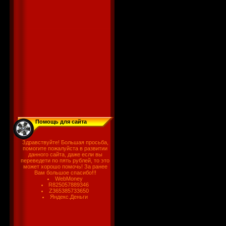
Помощь для сайта
Здравствуйте! Большая просьба,
помогите пожалуйста в развитии
данного сайта, даже если вы
переведети по пять рублей, то это
может хорошо помочь! За ранее
Вам большое спасибо!!!
WebMoney
R825057889346
Z365385733650
Яндекс.Деньги