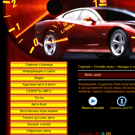
Главная страница
Главная
»
Онлайн игры
»
Аркады и 
Информация о сайте
Кекс шоп
Видео
Вчерашняя студентка Лиза получила
Картинки авто и мото
в ассортименте всего лишь несколь
СЕКРЕТЫ АВТО
мебели, самого современного кулин
Тесты
Авто-Блог
Играть онлайн
Скачать для
PC
Бесплатные игры казино
Тюнинг русских авто.
Каталог статей
Обратная связь
Счетчики
:
361
/
11
/
185