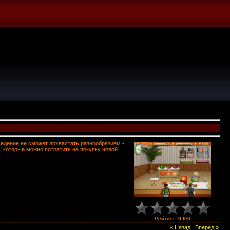
ведение не сможет похвастать разнообразием -
, которые можно потратить на покупку новой
Рейтинг
:
0.0
/
0
« Назад
|
Вперед »