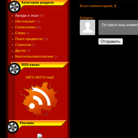
Категории раздела
Всего комментариев
:
0
Аркады и экшн
[86]
Войдите:
Настольные
[14]
Головоломки
[64]
Слова
[5]
Поиск предметов
[23]
Отправить
Стратегии
[7]
Другие
[5]
Многопользовательские
[9]
RSS-канал
АВТО МОТО мир!
Реклама