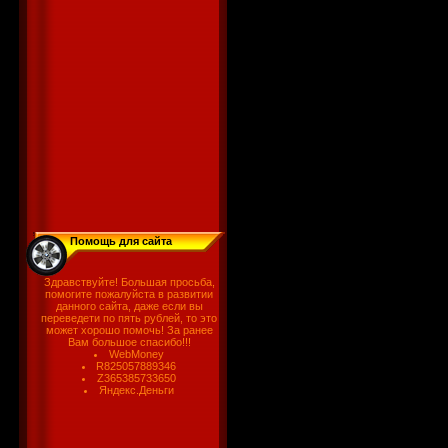
Помощь для сайта
Здравствуйте! Большая просьба,
помогите пожалуйста в развитии
данного сайта, даже если вы
переведети по пять рублей, то это
может хорошо помочь! За ранее
Вам большое спасибо!!!
WebMoney
R825057889346
Z365385733650
Яндекс.Деньги