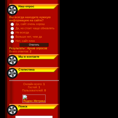
Наш опрос
Вы всегда находите нужную
информацию на сайте?
Да, сайт очень хорош
Да, но стоит чаще обновлять
Не всегда
Больше нет, чем да
Нет, сайт плох
Результаты
|
Архив опросов
Всего ответов:
2
Мы в контакте
Статистика
Онлайн всего:
1
Гостей:
1
Пользователей:
0
Поиск