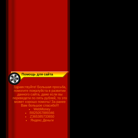
Помощь для сайта
Здравствуйте! Большая просьба,
помогите пожалуйста в развитии
данного сайта, даже если вы
переведети по пять рублей, то это
может хорошо помочь! За ранее
Вам большое спасибо!!!
WebMoney
R825057889346
Z365385733650
Яндекс.Деньги