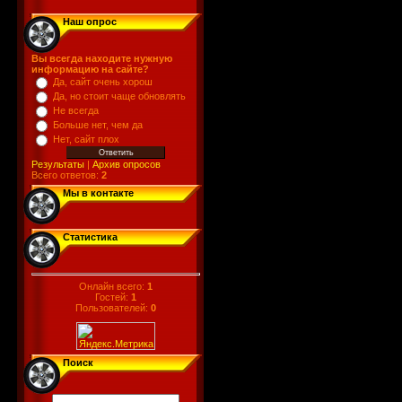
Наш опрос
Вы всегда находите нужную
информацию на сайте?
Да, сайт очень хорош
Да, но стоит чаще обновлять
Не всегда
Больше нет, чем да
Нет, сайт плох
Результаты
|
Архив опросов
Всего ответов:
2
Мы в контакте
Статистика
Онлайн всего:
1
Гостей:
1
Пользователей:
0
Поиск