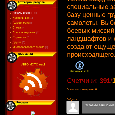
Категории раздела
специальные за
базу ценные гр
Аркады и экшн
[86]
Настольные
[14]
самолеты. Выб
Головоломки
[64]
Слова
[5]
боевых миссий,
Поиск предметов
[23]
ландшафтов и 
Стратегии
[7]
Другие
[5]
создают ощуще
Многопользовательские
[9]
происходящего
RSS-канал
АВТО МОТО мир!
Скачать для
PC
Счетчики
:
391
/
Всего комментариев
:
0
Войдите:
Реклама