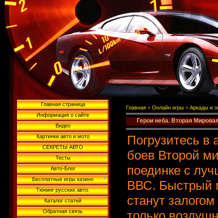
Главная страница
Главная
»
Онлайн игры
»
Аркады и 
Информация о сайте
Герои неба. Вторая Мирова
Видео
Погрузитесь в
Картинки авто и мото
СЕКРЕТЫ АВТО
боев Второй ми
Тесты
поединке с лу
Авто-Блог
Бесплатные игры казино
ВВС. Быстрый 
Тюнинг русских авто.
станут залогом
Каталог статей
Обратная связь
только воздушн