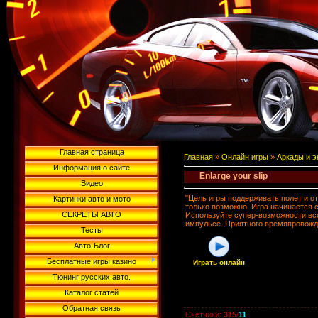
Главная страница
Главная
»
Онлайн игры
»
Аркады и 
Информация о сайте
Enlarge your slip
Видео
"Цель игры поддерживать полет и о
Картинки авто и мото
только возможно. Игра начинается с
СЕКРЕТЫ АВТО
Используйте супер-возможности вся
импульсе. Приятного времяпровожд
Тесты
Авто-Блог
Бесплатные игры казино
Играть онлайн
Тюнинг русских авто.
Каталог статей
Обратная связь
Счетчики
:
315
/
11