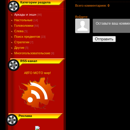
Категории раздела
Всего комментариев
:
0
Аркады и экшн
[86]
Войдите:
Настольные
[14]
Головоломки
[64]
Слова
[5]
Поиск предметов
[23]
Отправить
Стратегии
[7]
Другие
[5]
Многопользовательские
[9]
RSS-канал
АВТО МОТО мир!
Реклама