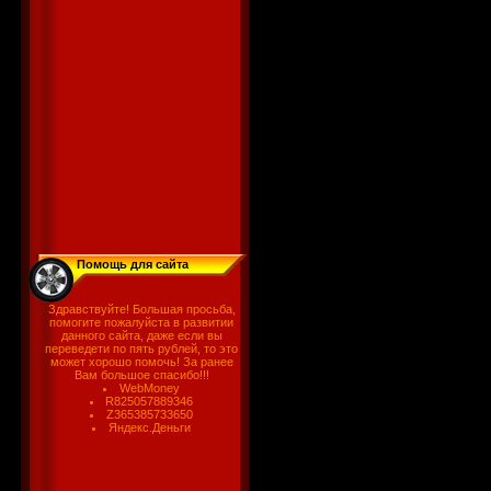
Помощь для сайта
Здравствуйте! Большая просьба,
помогите пожалуйста в развитии
данного сайта, даже если вы
переведети по пять рублей, то это
может хорошо помочь! За ранее
Вам большое спасибо!!!
WebMoney
R825057889346
Z365385733650
Яндекс.Деньги