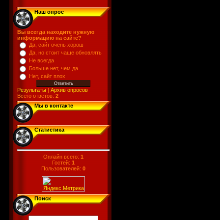
Наш опрос
Вы всегда находите нужную
информацию на сайте?
Да, сайт очень хорош
Да, но стоит чаще обновлять
Не всегда
Больше нет, чем да
Нет, сайт плох
Результаты
|
Архив опросов
Всего ответов:
2
Мы в контакте
Статистика
Онлайн всего:
1
Гостей:
1
Пользователей:
0
Поиск