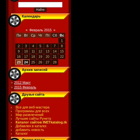
Календарь
«
Февраль 2015
»
Пн
Вт
Ср
Чт
Пт
Сб
Вс
1
2
3
4
5
6
7
8
9
10
11
12
13
14
15
16
17
18
19
20
21
22
23
24
25
26
27
28
Архив записей
2012 Март
2015 Февраль
Друзья сайта
Все для веб-мастера
Программы для всех
Мир развлечений
Лучшие сайты Рунета
Каталог сайтов INETkatalog.tk
Добавлен в каталог.
добавить новость
Каталог
Форма входа