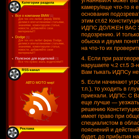
угнанный/А может Вы 
Категории раздела
камеру/еще что-то я е
основания подозреват
Все о компании BMW
[1]
этим ст.62 Конституци
Для тех кто любит фирму BMW,
делимся впечатлениями статьями,
знаниями, коментируем статьи,
ИДПС ДОЛЖЕН ВАС ЗА
новости, добавляйте свои
материалы!!!
подозрению. И тольк
Dodge
[1]
обыска и двумя понят
Для тех кто любит фирму Dodge,
делимся впечатлениями статьями,
на что-то их проверит
знаниями, коментируем статьи,
новости, добавляйте свои
материалы!!!
4. Если при разговор
Полезное для водителей
[3]
Все что нужно знать водителям!!!
нарушаете ч.2 ст.5 З-
RSS-канал
Вам тыкать ИДПСу не
5. Если начинают угр
АВТО МОТО мир!
т.п.), то уходить в г
приехали. ИДПС: С Ва
еще лучше — уезжать.
решению Конституцион
имеет право при обще
специалистом в облас
пояснений и действий
Реклама
будет, до прибытия н