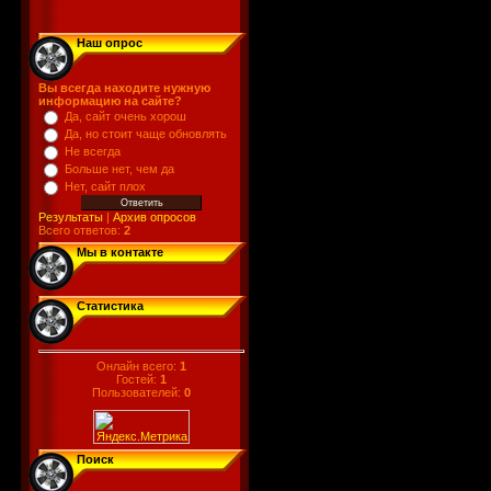
Наш опрос
Вы всегда находите нужную
информацию на сайте?
Да, сайт очень хорош
Да, но стоит чаще обновлять
Не всегда
Больше нет, чем да
Нет, сайт плох
Результаты
|
Архив опросов
Всего ответов:
2
Мы в контакте
Статистика
Онлайн всего:
1
Гостей:
1
Пользователей:
0
Поиск