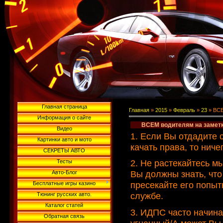
Главная страница
Главная
»
2015
»
Февраль
»
23
» ВСЕ
Информация о сайте
ВСЕМ водителям на заметк
Видео
1. Если Вы отдадите 
Картинки авто и мото
качать права, то ниче
СЕКРЕТЫ АВТО
2. Не растекайтесь м
Тесты
Вы должны знать, что
Авто-Блог
пресекайте его попыт
Бесплатные игры казино
службе.
Тюнинг русских авто.
Каталог статей
3. ИДПС часто начина
Обратная связь