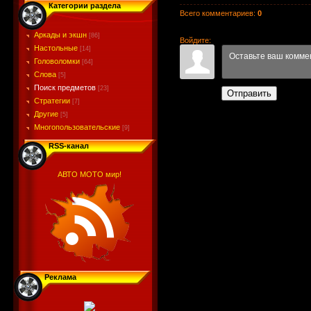
Категории раздела
Всего комментариев
:
0
Аркады и экшн
[86]
Войдите:
Настольные
[14]
Головоломки
[64]
Слова
[5]
Поиск предметов
[23]
Отправить
Стратегии
[7]
Другие
[5]
Многопользовательские
[9]
RSS-канал
АВТО МОТО мир!
Реклама