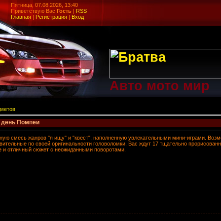
Пятница, 07.08.2026, 13:40
Приветствую Вас
Гость
|
RSS
Главная
|
Регистрация
|
Вход
Авто мото мир
дметов
 день Помпеи
ную смесь жанров "я ищу" и "квест", наполненную увлекательными мини-играми. Воз
ивительные по своей оригинальности головоломки. Вас ждут 17 тщательно прорисован
е и отличный сюжет с неожиданными поворотами.