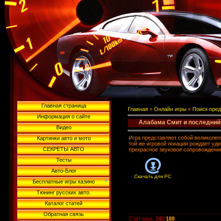
Главная страница
Главная
»
Онлайн игры
»
Поиск пре
Информация о сайте
Алабама Смит и последний
Видео
Игра представляет собой великолеп
Картинки авто и мото
той же игровой локации рождает уд
СЕКРЕТЫ АВТО
прекрасное звуковое сопровождени
Тесты
Авто-Блог
Скачать для
PC
Бесплатные игры казино
Тюнинг русских авто.
Каталог статей
Обратная связь
Счетчики
:
347
/
188