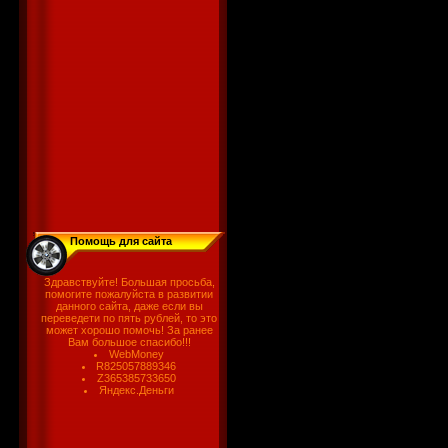
Помощь для сайта
Здравствуйте! Большая просьба,
помогите пожалуйста в развитии
данного сайта, даже если вы
переведети по пять рублей, то это
может хорошо помочь! За ранее
Вам большое спасибо!!!
WebMoney
R825057889346
Z365385733650
Яндекс.Деньги