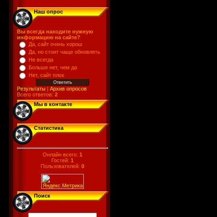
Наш опрос
Вы всегда находите нужную
информацию на сайте?
Да, сайт очень хорош
Да, но стоит чаще обновлять
Не всегда
Больше нет, чем да
Нет, сайт плох
Результаты
|
Архив опросов
Всего ответов:
2
Мы в контакте
Статистика
Онлайн всего:
1
Гостей:
1
Пользователей:
0
Поиск