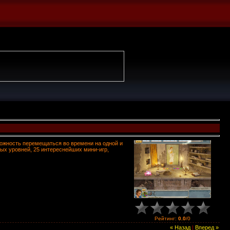
можность перемещаться во времени на одной и
ных уровней, 25 интереснейших мини-игр,
Рейтинг
:
0.0
/
0
« Назад
|
Вперед »